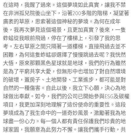
在這時，我醒了過來。這個夢境如此真實，讓我不禁
在非洲孤兒院後山坐下，沿著200多階的階梯，凝望著
廣袤的草原，思索著這個神秘的夢境。為何在成年
後，我再次夢見這個場景，且更加真實？後來，一隻
蚱蜢從我眼前飛過，停在了樓梯上，引發了我的思
考。左右草原之間只隔著一道樓梯，直接飛過去並不
困難，為何這隻蚱蜢卻選擇了慢慢跳過去呢？我恍然
大悟，原來那顆黑色星球就是地球，我們的行為雖然
是為了平窮共享大愛，但無形中也增加了對自然環境
的破壞，蓋房子、土地開發、工業進步，都可能是對
自然的一種傷害。自此以後，我立下心願，決心為地
球做出奉獻。如今，我們的公司已開始參與ESG及碳權
項目，我更加深刻地理解了這份使命的重要性。這段
夢境成為了我生命中的一道奇妙風景，激勵著我為地
球盡一份心力。每一個人都有責任保護我們珍貴的地
球家園，我願意為此努力不懈。讓我們攜手行動，共