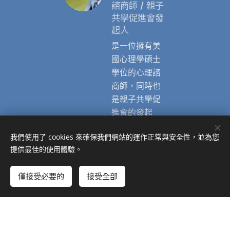
諮商師 / 親子
共學促進會發
起人
是一位擁有美
國心理學碩士
學位的心理諮
商師，同時也
是親子共學促
進會的發起
人。 她在教育
我們使用了 cookies 來確保我們網站的運作正常與安全性，並為您
領域擁有超過
提供最佳的使用體驗。
30年的豐富經
驗，被公認為
僅接受必要的
接受全部
該領域的專
家。 透過她的
專業知識和經
驗，她致力於