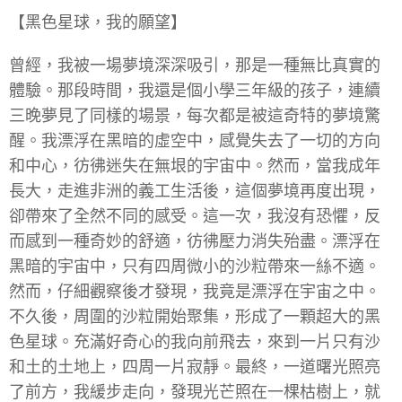
【黑色星球，我的願望】
曾經，我被一場夢境深深吸引，那是一種無比真實的
體驗。那段時間，我還是個小學三年級的孩子，連續
三晚夢見了同樣的場景，每次都是被這奇特的夢境驚
醒。我漂浮在黑暗的虛空中，感覺失去了一切的方向
和中心，彷彿迷失在無垠的宇宙中。然而，當我成年
長大，走進非洲的義工生活後，這個夢境再度出現，
卻帶來了全然不同的感受。這一次，我沒有恐懼，反
而感到一種奇妙的舒適，彷彿壓力消失殆盡。漂浮在
黑暗的宇宙中，只有四周微小的沙粒帶來一絲不適。
然而，仔細觀察後才發現，我竟是漂浮在宇宙之中。
不久後，周圍的沙粒開始聚集，形成了一顆超大的黑
色星球。充滿好奇心的我向前飛去，來到一片只有沙
和土的土地上，四周一片寂靜。最終，一道曙光照亮
了前方，我緩步走向，發現光芒照在一棵枯樹上，就