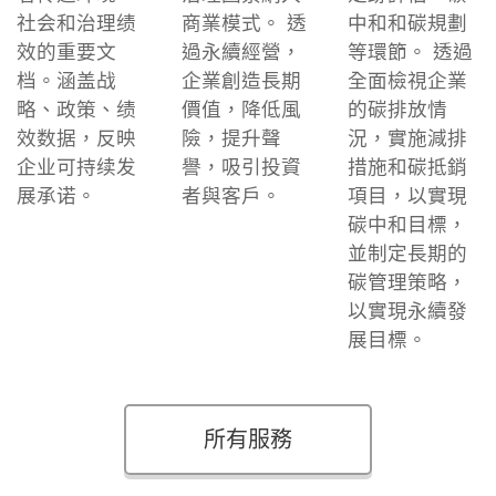
社会和治理绩
商業模式。 透
中和和碳規劃
效的重要文
過永續經營，
等環節。 透過
档。涵盖战
企業創造長期
全面檢視企業
略、政策、绩
價值，降低風
的碳排放情
效数据，反映
險，提升聲
況，實施減排
企业可持续发
譽，吸引投資
措施和碳抵銷
展承诺。
者與客戶。
項目，以實現
碳中和目標，
並制定長期的
碳管理策略，
以實現永續發
展目標。
所有服務