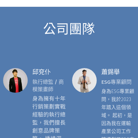
公司團隊
邱兗仆
蕭錫舉
執行總監 / 商
ESG專業顧問
模策畫師
身為ESG專業顧
身為擁有十年
問，我於2023
行銷策劃實戰
年踏入這個領
經驗的
執行總
域。 起初，是
監
，我們擅長
因為我在運輸
創意品牌策
產業公司工作